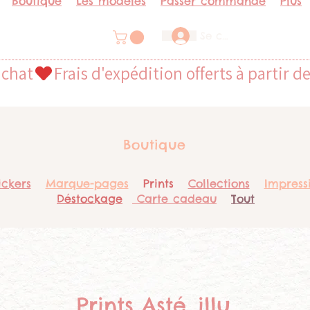
Boutique
Les modèles
Passer commande
Plus
Se connecter
achat
Boutique
ickers
Marque-pages
Prints
Collections
Impress
Déstockage
Carte cadeau
Tout
Prints Asté_illu