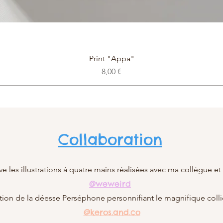
Print "Appa"
Prix
8,00 €
Collaboration
ve les
illustrations à quatre mains réalisées avec ma collègue et
@weweird
tration de la déesse Perséphone personnifiant le magnifique coll
@keros.and.co