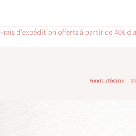
Frais d'expédition offerts à partir de 40€ d'
Fonds d'écran
St