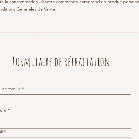
e de la consommation. Si votre commande comprend un produit personna
nditions Générales de Vente
.
Formulaire de rétractation
de famille
*
nom
*
il
*