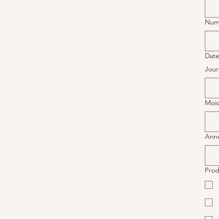
Num
Dat
Jour
Mois
Ann
Prod