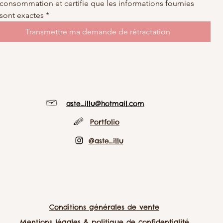
consommation et certifie que les informations fournies 
sont exactes
*
Transmettre ma demande de rétractation
ASTE_ILLU
aste_illu@hotmail.com
Portfolio
@aste_illu
Marie-laure Delion
N° SIRET : 911 864 148 00018
Conditions générales de vente
Mentions légales & politique de confidentialité