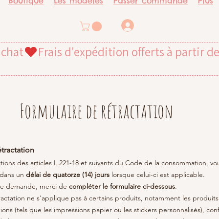
Boutique
Les modèles
Passer commande
Plus
Se connecter
achat
Formulaire de rétractation
étractation
ions des articles L.221-18 et suivants du Code de la consommation, vo
n dans un
délai de quatorze (14) jours
lorsque celui-ci est applicable.
tre demande, merci de
compléter le formulaire ci-dessous
.
tractation ne s'applique pas à certains produits, notamment les produit
ations (tels que les impressions papier ou les stickers personnalisés), c