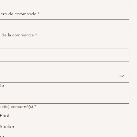
éro de commande
*
e de la commande
*
ée
uit(s) concerné(s)
*
Print
Sticker