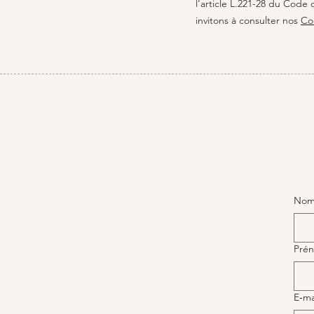
l'article L.221-28 du Cod
invitons à consulter nos
Co
Nom 
Pré
E‑ma