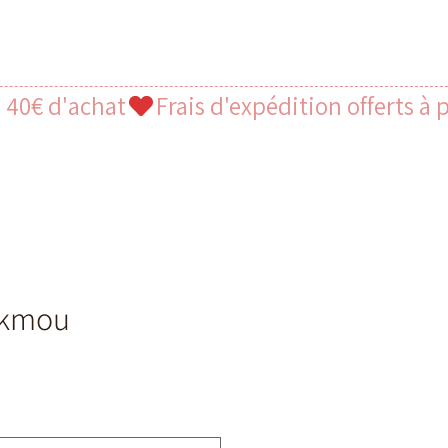
rokmou
x
omotionnel