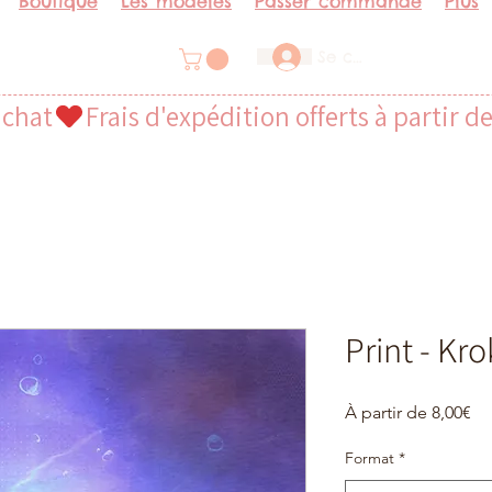
Boutique
Les modèles
Passer commande
Plus
Se connecter
achat
Print - K
Pri
À partir de
8,00€
pr
Format
*