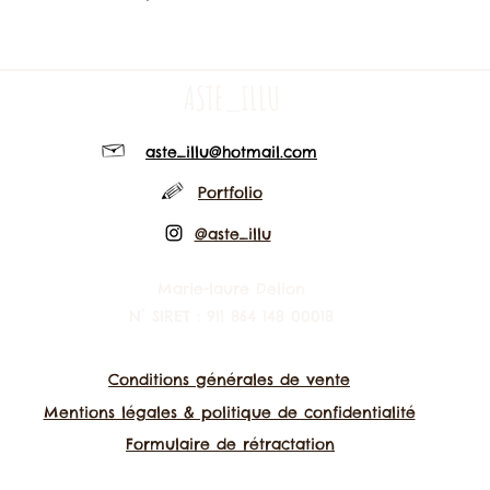
ASTE_ILLU
aste_illu@hotmail.com
Portfolio
@aste_illu
Marie-laure Delion
N° SIRET : 911 864 148 00018
Conditions générales de vente
Mentions légales & politique de confidentialité
Formulaire de rétractation