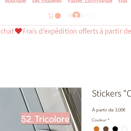
Boutique
Les modèles
Passer commande
Plus
Se connecter
achat
Stickers "
Pri
À partir de
3,00€
pr
Couleur
*