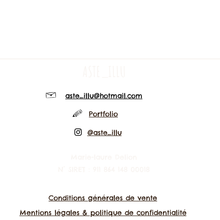
ASTE_ILLU
aste_illu@hotmail.com
Portfolio
@aste_illu
Marie-laure Delion
N° SIRET : 911 864 148 00018
Conditions générales de vente
Mentions légales & politique de confidentialité