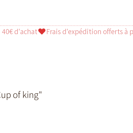
Cup of king"
x
omotionnel